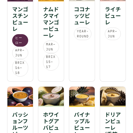
マンゴ
ナムド
ココナ
ライチ
スチン
クマイ
ッツピ
ピュー
ピュー
マンゴ
ューレ
レ
レ
ーピュ
YEAR-
APR–
ーレ
ROUND
JUN
ヒー
ロー
MAR–
JUN
APR–
JUN
BRIX
15–
BRIX
17
16–
18
パッシ
ホワイ
パイナ
ドリア
ョンフ
トグア
ップル
ンピュ
ルーツ
バピュ
ピュー
ーレ