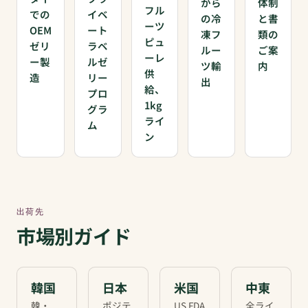
から
体制
フル
での
イベ
の冷
と書
ーツ
OEM
ート
凍フ
類の
ピュ
ゼリ
ラベ
ルー
ご案
ーレ
ー製
ルゼ
ツ輸
内
供
造
リー
出
給、
プロ
1kg
グラ
ライ
ム
ン
出荷先
市場別ガイド
韓国
日本
米国
中東
韓・
ポジテ
US FDA
全ライ