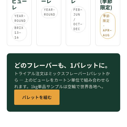
ピュー
ーレ
レ
(季節
レ
限定)
YEAR-
FEB–
ROUND
JUN
YEAR-
季節
/
ROUND
限定
OCT–
·
BRIX
DEC
APR–
13–
AUG
16
どのフレーバーも、1パレットに。
トライアル注文はミックスフレーバー1パレットか
ら — 上のピューレをカートン単位で組み合わせら
れます。1kg単品サンプルは空輸で世界各地へ。
パレットを組む