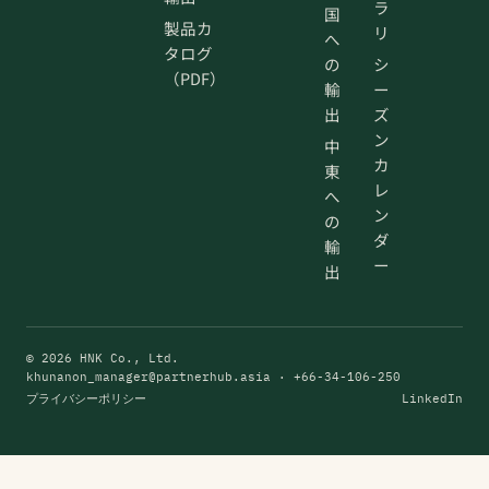
ラ
国
製品カ
リ
へ
タログ
の
シ
（PDF）
輸
ー
出
ズ
ン
中
カ
東
レ
へ
ン
の
ダ
輸
ー
出
© 2026 HNK Co., Ltd.
khunanon_manager@partnerhub.asia
· +66-34-106-250
プライバシーポリシー
LinkedIn