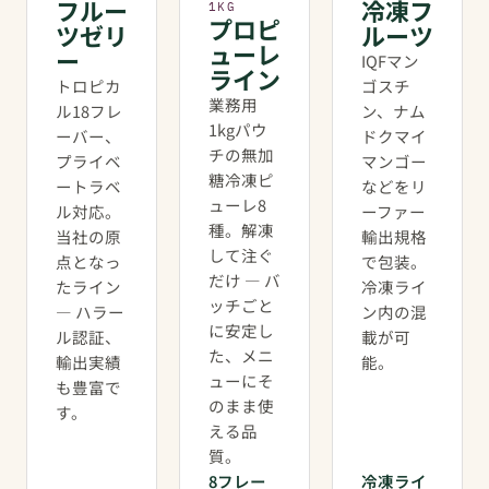
フルー
冷凍フ
1KG
プロピ
ツゼリ
ルーツ
ューレ
ー
IQFマン
ライン
トロピカ
ゴスチ
業務用
ル18フレ
ン、ナム
1kgパウ
ーバー、
ドクマイ
チの無加
プライベ
マンゴー
糖冷凍ピ
ートラベ
などをリ
ューレ8
ル対応。
ーファー
種。解凍
当社の原
輸出規格
して注ぐ
点となっ
で包装。
だけ — バ
たライン
冷凍ライ
ッチごと
— ハラー
ン内の混
に安定し
ル認証、
載が可
た、メニ
輸出実績
能。
ューにそ
も豊富で
のまま使
す。
える品
質。
8フレー
冷凍ライ