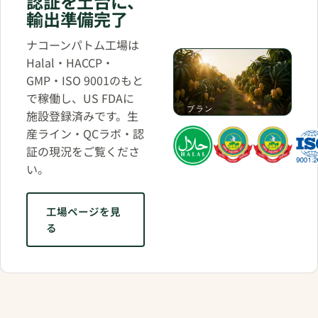
認証を土台に、
輸出準備完了
ナコーンパトム工場は
Halal・HACCP・
GMP・ISO 9001のもと
で稼働し、US FDAに
ブラン
施設登録済みです。生
ドフィ
産ライン・QCラボ・認
ルム ·
0:50
証の現況をご覧くださ
い。
工場ページを見
る