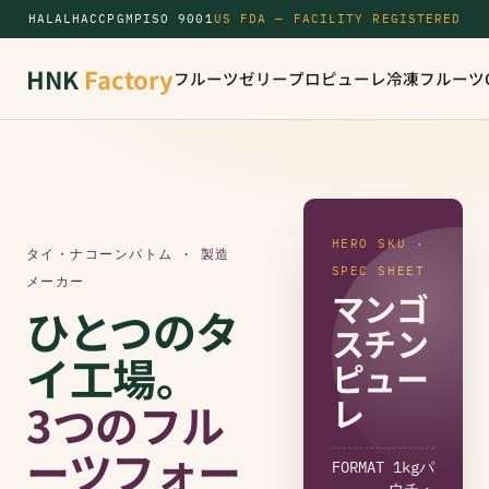
HALAL
HACCP
GMP
ISO 9001
US FDA — FACILITY REGISTERED
HNK
Factory
フルーツゼリー
プロピューレ
冷凍フルーツ
HERO SKU ·
タイ・ナコーンパトム · 製造
SPEC SHEET
メーカー
マンゴ
ひとつのタ
スチン
イ工場。
ピュー
レ
3つのフル
ーツフォー
FORMAT
1kgパ