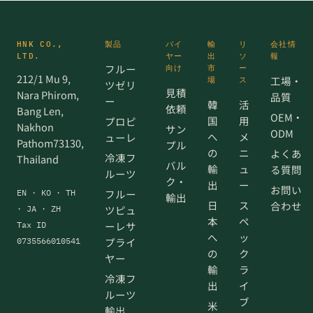
HNK CO.,
製品
バイ
輸
リ
会社情
LTD.
ヤー
出
ソ
報
フルー
向け
市
ー
212/1 Mu 9,
工場・
場
ス
ツゼリ
見積
Nara Phirom,
品質
ー
韓
活
依頼
Bang Len,
OEM・
国
用
プロピ
Nakhon
サン
ODM
へ
メ
ューレ
Pathom73130,
プル
の
ニ
よくあ
冷凍フ
Thailand
バル
輸
ュ
る質問
ルーツ
ク・
出
ー
お問い
フルー
EN · KO · TH
輸出
日
ス
合わせ
ツピュ
· JA · ZH
本
ペ
ーレサ
Tax ID
へ
ッ
プライ
0735566010541
の
ク
ヤー
輸
ラ
冷凍フ
出
イ
ルーツ
ブ
米
輸出