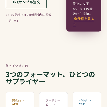
1kgサンプル注文
果物の女王
を、タイの産
地から直接。
// お見積りは24時間以内に回答
全仕様を見る
（月–土）
→
作っているもの
3つのフォーマット、ひとつの
サプライヤー
完成品 ·
フードサー
バルク ·
OEM
ビス ·
IQF