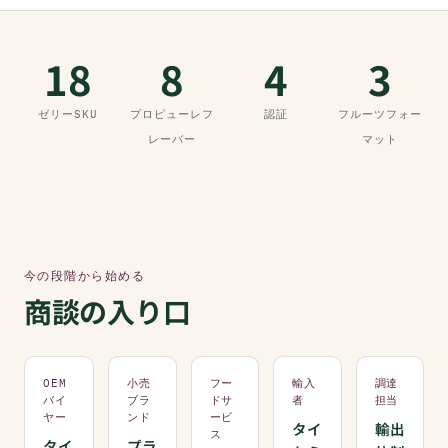
18
8
4
3
ゼリーSKU
プロピューレフ
認証
フルーツフォー
レーバー
マット
今の段階から始める
商談の入り口
OEM
小売
フー
輸入
調達
バイ
ブラ
ドサ
者
担当
ヤー
ンド
ービ
タイ
輸出
ス
タイ
プラ