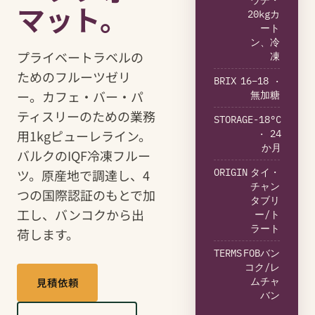
ウチ・
マット。
20kgカ
ート
ン、冷
プライベートラベルの
凍
ためのフルーツゼリ
BRIX
16–18 ·
ー。カフェ・バー・パ
無加糖
ティスリーのための業務
STORAGE
-18°C
用1kgピューレライン。
· 24
か月
バルクのIQF冷凍フルー
ツ。原産地で調達し、4
ORIGIN
タイ・
チャン
つの国際認証のもとで加
タブリ
工し、バンコクから出
ー/ト
ラート
荷します。
TERMS
FOBバン
コク/レ
見積依頼
ムチャ
バン