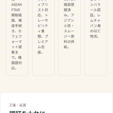
ASEAN
ィブリ
施設登
ンハラ
FTAの
スト対
録済
ール認
関税経
応、ト
み。ア
証。レ
路、検
レーサ
ジアン
ムチャ
疫手続
ビリテ
小売・
バン発
き、カ
ィ書
スムー
のGCC
フェフ
類、プ
ジー原
物流。
ォーマ
レミア
料の供
ット提
ム包
給。
案ま
装。
で。韓
国語対
応。
工場・品質