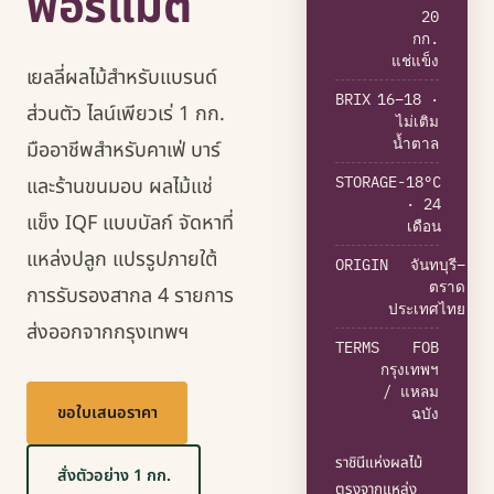
ฟอร์แมต
20
กก.
แช่แข็ง
เยลลี่ผลไม้สำหรับแบรนด์
BRIX
16–18 ·
ส่วนตัว ไลน์เพียวเร่ 1 กก.
ไม่เติม
น้ำตาล
มืออาชีพสำหรับคาเฟ่ บาร์
STORAGE
-18°C
และร้านขนมอบ ผลไม้แช่
· 24
แข็ง IQF แบบบัลก์ จัดหาที่
เดือน
แหล่งปลูก แปรรูปภายใต้
ORIGIN
จันทบุรี–
ตราด
การรับรองสากล 4 รายการ
ประเทศไทย
ส่งออกจากกรุงเทพฯ
TERMS
FOB
กรุงเทพฯ
/ แหลม
ขอใบเสนอราคา
ฉบัง
ราชินีแห่งผลไม้
สั่งตัวอย่าง 1 กก.
ตรงจากแหล่ง