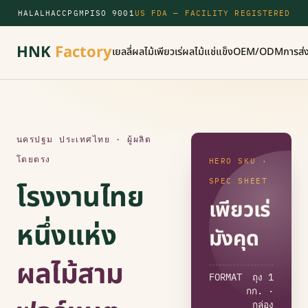
HALAL
HACCP
GMP
ISO 9001
US FDA — FACILITY REGISTERED
HNK
Factory
เยลลี่ผลไม้
เพียวเร่
ผลไม้แช่แข็ง
OEM/ODM
การส่
นครปฐม ประเทศไทย · ผู้ผลิต
โดยตรง
HERO SKU ·
SPEC SHEET
โรงงานไทย
เพียวเร่
หนึ่งแห่ง
มังคุด
ผลไม้สาม
FORMAT
ถุง 1
กก. ·
กล่อง