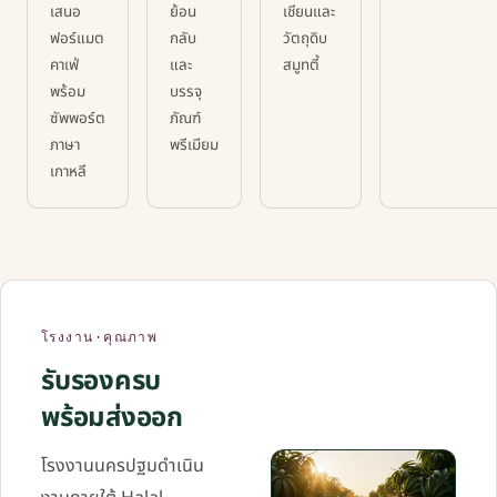
เสนอ
ย้อน
เชียนและ
ฟอร์แมต
กลับ
วัตถุดิบ
คาเฟ่
และ
สมูทตี้
พร้อม
บรรจุ
ซัพพอร์ต
ภัณฑ์
ภาษา
พรีเมียม
เกาหลี
โรงงาน·คุณภาพ
รับรองครบ
พร้อมส่งออก
โรงงานนครปฐมดำเนิน