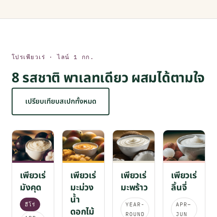
โปรเพียวเร่ · ไลน์ 1 กก.
8 รสชาติ พาเลทเดียว ผสมได้ตามใจ
เปรียบเทียบสเปกทั้งหมด
เพียวเร่
เพียวเร่
เพียวเร่
เพียวเร่
มังคุด
มะม่วง
มะพร้าว
ลิ้นจี่
น้ำ
ฮีโร่
YEAR-
APR–
ดอกไม้
ROUND
JUN