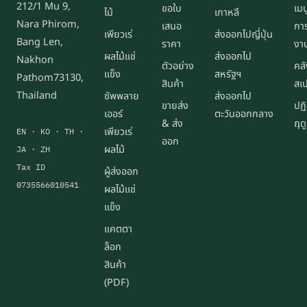
212/1 Mu 9,
ขอใบ
เมน
ไม้
เกาหลี
Nara Phirom,
เสนอ
การ
เพียวเร่
ส่งออกไปญี่ปุ่น
Bang Len,
ราคา
งา
ผลไม้แช่
ส่งออกไป
Nakhon
ตัวอย่าง
คลั
แข็ง
สหรัฐฯ
Pathom73130,
สินค้า
สเ
Thailand
ซัพพลาย
ส่งออกไป
ขายส่ง
ปฏิ
เออร์
ตะวันออกกลาง
& ส่ง
ฤด
เพียวเร่
EN · KO · TH ·
ออก
ผลไม้
JA · ZH
Tax ID
ผู้ส่งออก
0735566010541
ผลไม้แช่
แข็ง
แคตตา
ล็อก
สินค้า
(PDF)