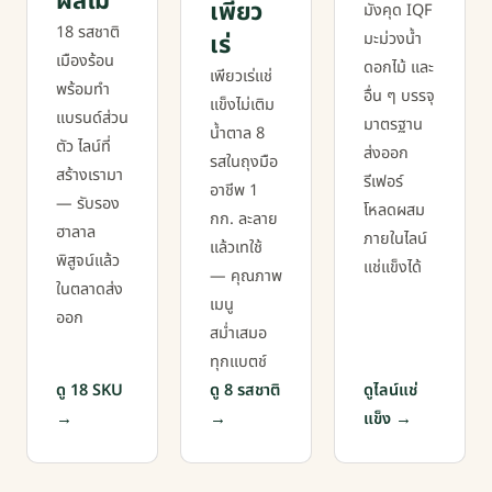
ผลไม้
เพียว
มังคุด IQF
18 รสชาติ
เร่
มะม่วงน้ำ
เมืองร้อน
ดอกไม้ และ
เพียวเร่แช่
พร้อมทำ
อื่น ๆ บรรจุ
แข็งไม่เติม
แบรนด์ส่วน
มาตรฐาน
น้ำตาล 8
ตัว ไลน์ที่
ส่งออก
รสในถุงมือ
สร้างเรามา
รีเฟอร์
อาชีพ 1
— รับรอง
โหลดผสม
กก. ละลาย
ฮาลาล
ภายในไลน์
แล้วเทใช้
พิสูจน์แล้ว
แช่แข็งได้
— คุณภาพ
ในตลาดส่ง
เมนู
ออก
สม่ำเสมอ
ทุกแบตช์
ดู 18 SKU
ดู 8 รสชาติ
ดูไลน์แช่
แข็ง