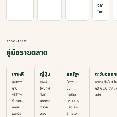
จาก
ไทย
ตลาดที่เราส่ง
คู่มือรายตลาด
เกาหลี
ญี่ปุ่น
สหรัฐฯ
ตะวันออกก
เส้นทาง
รองรับ
โรงงาน
ฮาลาลทั้งไลน์ โล
ภาษี
โพซิทีฟ
ขึ้น
กส์ GCC จากแ
AKFTA
ลิสต์
ทะเบียน
ฉบัง
ขั้นตอน
เอกสาร
US FDA
กักกัน
ตรวจ
แล้ว ส่ง
และข้อ
สอบ
รีเทลเอ