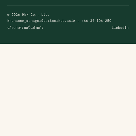
© 2026 HNK Co., Ltd.
khunanon_manager@partnerhub.asia
· +66-34-106-250
นโยบายความเป็นส่วนตัว
LinkedIn