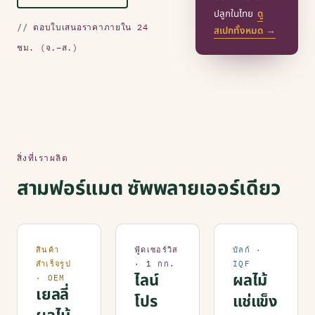
ปลูกในไทย
ดู
// ตอบใบเสนอราคาภายใน 24
สเปกทั้งหมด →
ชม. (จ.–ส.)
สิ่งที่เราผลิต
สามฟอร์แมต ซัพพลายเออร์เดียว
สินค้า
ฟู้ดเซอร์วิส
บัลก์ ·
สำเร็จรูป
· 1 กก.
IQF
ไลน์
ผลไม้
· OEM
เยลลี่
โปร
แช่แข็ง