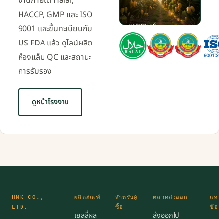
งานภายใต้ Halal,
HACCP, GMP และ ISO
ภาพยนตร์
9001 และขึ้นทะเบียนกับ
แบรนด์
US FDA แล้ว ดูไลน์ผลิต
· 0:50
ห้องแล็บ QC และสถานะ
การรับรอง
ดูหน้าโรงงาน
HNK CO.,
ผลิตภัณฑ์
สำหรับผู้
ตลาดส่งออก
แหล
LTD.
ซื้อ
ข้อ
เยลลี่ผล
ส่งออกไป