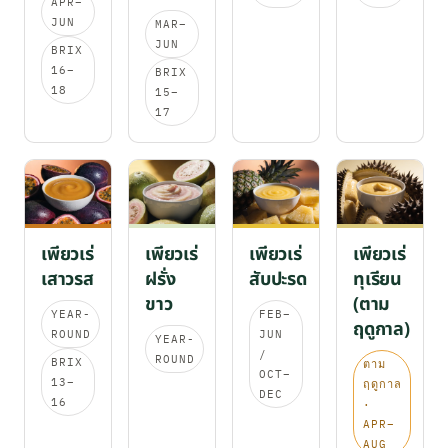
APR–
JUN
MAR–
JUN
BRIX
16–
BRIX
18
15–
17
เพียวเร่
เพียวเร่
เพียวเร่
เพียวเร่
เสาวรส
ฝรั่ง
สับปะรด
ทุเรียน
ขาว
(ตาม
YEAR-
FEB–
ฤดูกาล)
ROUND
JUN
YEAR-
/
ROUND
BRIX
ตาม
OCT–
13–
ฤดูกาล
DEC
16
·
APR–
AUG