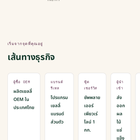
เริ่มจากจุดที่คุณอยู่
เส้นทางธุรกิจ
ผู้ซื้อ OEM
แบรนด์
ฟู้ด
ผู้นำ
รีเทล
เซอร์วิส
เข้า
ผลิตเยลลี่
โปรแกรม
ซัพพลาย
ส่ง
OEM ใน
เยลลี่
เออร์
ออก
ประเทศไทย
แบรนด์
เพียวเร่
ผล
ส่วนตัว
ไลน์ 1
ไม้
กก.
แช่
แข็ง