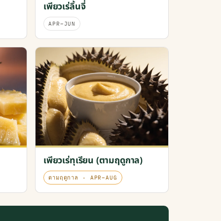
เพียวเร่ลิ้นจี่
APR–JUN
เพียวเร่ทุเรียน (ตามฤดูกาล)
ตามฤดูกาล · APR–AUG