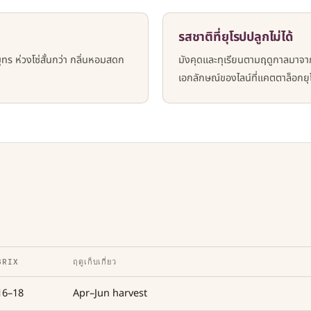
รสชาติที่ยุโรปปลูกไม่ได้
ุทร ห่วงโซ่สั้นกว่า กลิ่นหอมสดก
มังคุดและทุเรียนตามฤดูกาลมาจาก
เอกลักษณ์ของไลน์ที่แคตตาล็อกยุโร
BRIX
ฤดูเก็บเกี่ยว
16–18
Apr–Jun harvest