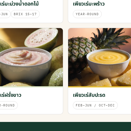
เร่มะม่วงน้ำดอกไม้
เพียวเร่มะพร้าว
–JUN
BRIX 15–17
YEAR-ROUND
เร่ฝรั่งขาว
เพียวเร่สับปะรด
R-ROUND
FEB–JUN / OCT–DEC