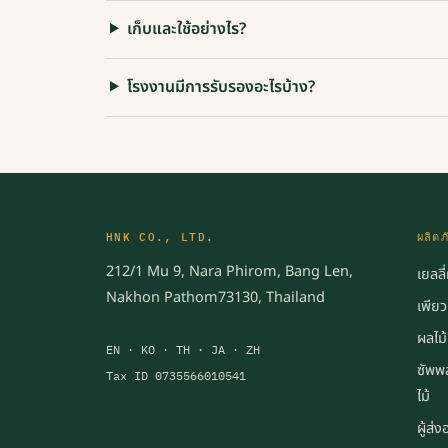
เก็บและใช้อย่างไร?
โรงงานมีการรับรองอะไรบ้าง?
HNK CO., LTD.
ผลิตภ
212/1 Mu 9, Nara Phirom, Bang Len,
เยลลี
Nakhon Pathom73130, Thailand
เพียวเ
ผลไม้
EN · KO · TH · JA · ZH
ซัพพล
Tax ID 0735566010541
ไม้
ผู้ส่