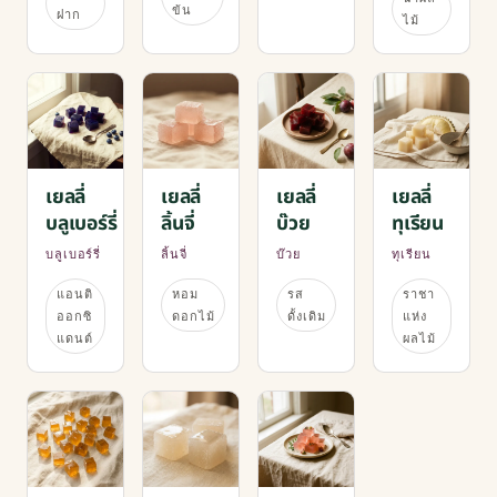
ข้น
ฝาก
ไม้
เยลลี่
เยลลี่
เยลลี่
เยลลี่
บลูเบอร์รี่
ลิ้นจี่
บ๊วย
ทุเรียน
บลูเบอร์รี่
ลิ้นจี่
บ๊วย
ทุเรียน
แอนติ
หอม
รส
ราชา
ออกซิ
ดอกไม้
ดั้งเดิม
แห่ง
แดนต์
ผลไม้