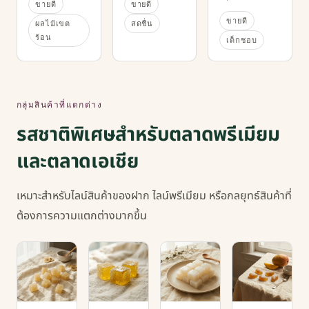
ขายดี
ขายดี
ขายดี
ผลไม้เขต
สดชื่น
ร้อน
เด็กชอบ
กลุ่มสินค้าที่แตกต่าง
รสชาติพิเศษสำหรับตลาดพรีเมียม
และตลาดเอเชีย
เหมาะสำหรับไลน์สินค้าของฝาก ไลน์พรีเมียม หรือกลยุทธ์สินค้าที่
ต้องการความแตกต่างมากขึ้น