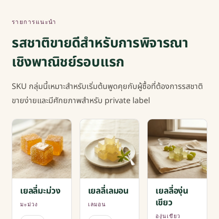
รายการแนะนำ
รสชาติขายดีสำหรับการพิจารณา
เชิงพาณิชย์รอบแรก
SKU กลุ่มนี้เหมาะสำหรับเริ่มต้นพูดคุยกับผู้ซื้อที่ต้องการรสชาติ
ขายง่ายและมีศักยภาพสำหรับ private label
เยลลี่มะม่วง
เยลลี่เลมอน
เยลลี่องุ่น
เขียว
มะม่วง
เลมอน
องุ่นเขียว