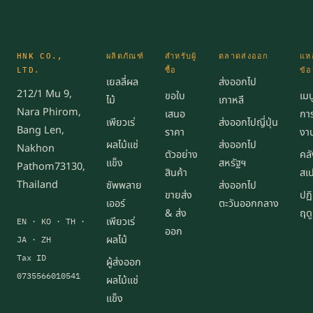
HNK CO.,
ผลิตภัณฑ์
สำหรับผู้
ตลาดส่งออก
แหล
LTD.
ซื้อ
ข้อ
เยลลี่ผล
ส่งออกไป
212/1 Mu 9,
ขอใบ
เมน
ไม้
เกาหลี
Nara Phirom,
เสนอ
การ
เพียวเร่
ส่งออกไปญี่ปุ่น
Bang Len,
ราคา
งา
ผลไม้แช่
ส่งออกไป
Nakhon
ตัวอย่าง
คลั
แข็ง
สหรัฐฯ
Pathom73130,
สินค้า
สเ
Thailand
ซัพพลาย
ส่งออกไป
ขายส่ง
ปฏิ
เออร์
ตะวันออกกลาง
& ส่ง
ฤด
เพียวเร่
EN · KO · TH ·
ออก
ผลไม้
JA · ZH
Tax ID
ผู้ส่งออก
0735566010541
ผลไม้แช่
แข็ง