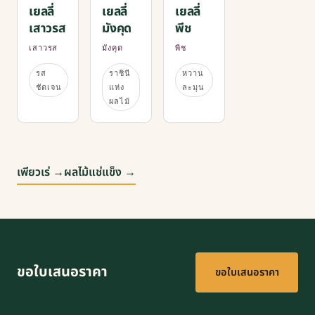
เยลลี่
เยลลี่
เยลลี่
เสาวรส
มังคุด
พีช
เสาวรส
มังคุด
พีช
รส
ราชินี
หวาน
ชัดเจน
แห่ง
ละมุน
ผลไม้
เพียวเร่ →
ผลไม้แช่แข็ง →
ขอใบเสนอราคา
ขอใบเสนอราคา