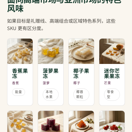
风味
如果目标是礼赠线、高端组合或区域特色系列，这些
SKU 更有区分度。
香蕉果
菠萝果
椰子果
迷你芒
冻
冻
冻
果果冻
香蕉
菠萝
椰子
芒果
能量
本地
椰蓉
零食
水果
颗粒
型