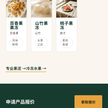
百香果
山竹果
桃子果
果冻
冻
冻
百香果
山竹
桃子
风味
水果
柔和
鲜明
之后
香甜
专业果泥 →
冷冻水果 →
申请产品报价
索取报价