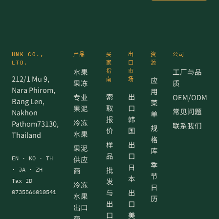
HNK CO.,
产品
买
出
资
公司
LTD.
家
口
源
水果
工厂与品
指
市
212/1 Mu 9,
应
南
场
果冻
质
Nara Phirom,
用
索
出
专业
OEM/ODM
Bang Len,
菜
取
口
果泥
常见问题
Nakhon
单
报
韩
冷冻
Pathom73130,
联系我们
规
价
国
水果
Thailand
格
样
出
果泥
库
品
口
供应
EN · KO · TH
季
日
批
商
· JA · ZH
节
本
发
Tax ID
冷冻
日
与
出
0735566010541
水果
历
出
口
出口
口
美
商