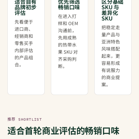
适合自有
优先筛选
区分基础
品牌初步
畅销口味
SKU 与
评估
差异化
在进入打
SKU
先看便于
样和 OEM
把稳定走
进口商、
沟通前，
量产品与
经销商和
先用成熟
亚洲特色
零售买手
的热带水
风味搭配
内部评估
果 SKU 对
起来，更
的产品组
齐采购判
容易形成
合。
断。
有说服力
的商业提
案。
推荐 SHORTLIST
适合首轮商业评估的畅销口味