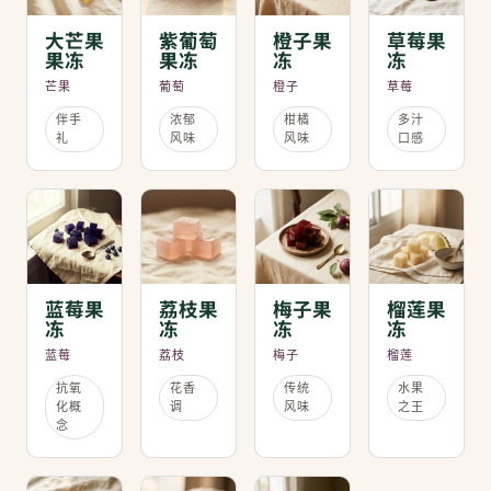
大芒果
紫葡萄
橙子果
草莓果
果冻
果冻
冻
冻
芒果
葡萄
橙子
草莓
伴手
浓郁
柑橘
多汁
礼
风味
风味
口感
蓝莓果
荔枝果
梅子果
榴莲果
冻
冻
冻
冻
蓝莓
荔枝
梅子
榴莲
抗氧
花香
传统
水果
化概
调
风味
之王
念