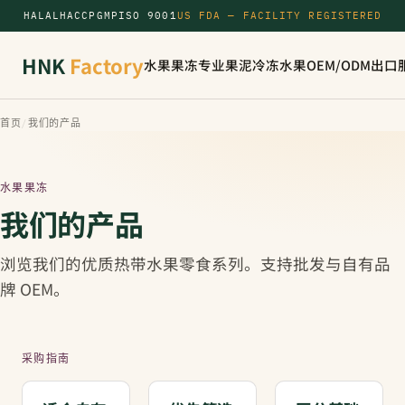
HALAL
HACCP
GMP
ISO 9001
US FDA — FACILITY REGISTERED
HNK
Factory
水果果冻
专业果泥
冷冻水果
OEM/ODM
出口
首页
/
我们的产品
水果果冻
我们的产品
浏览我们的优质热带水果零食系列。支持批发与自有品
牌 OEM。
采购指南