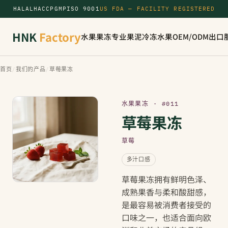
HALAL
HACCP
GMP
ISO 9001
US FDA — FACILITY REGISTERED
HNK
Factory
水果果冻
专业果泥
冷冻水果
OEM/ODM
出口
首页
/
我们的产品
/
草莓果冻
水果果冻 · #011
草莓果冻
草莓
多汁口感
草莓果冻拥有鲜明色泽、
成熟果香与柔和酸甜感，
是最容易被消费者接受的
口味之一，也适合面向欧