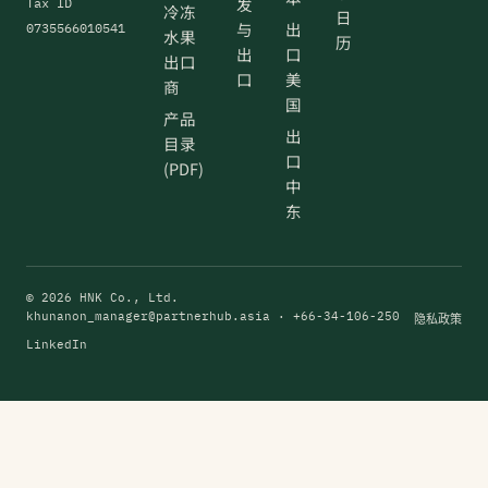
发
Tax ID
冷冻
日
与
出
0735566010541
水果
历
出
口
出口
口
美
商
国
产品
出
目录
口
(PDF)
中
东
© 2026 HNK Co., Ltd.
khunanon_manager@partnerhub.asia
· +66-34-106-250
隐私政策
LinkedIn