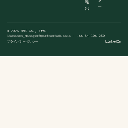
輸
ー
出
© 2026 HNK Co., Ltd.
khunanon_manager@partnerhub.asia
· +66-34-106-250
プライバシーポリシー
LinkedIn