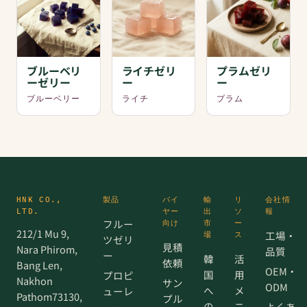
ブルーベリ
ライチゼリ
プラムゼリ
ーゼリー
ー
ー
ブルーベリー
ライチ
プラム
HNK CO.,
製品
バイ
輸
リ
会社情
LTD.
ヤー
出
ソ
報
フルー
向け
市
ー
212/1 Mu 9,
工場・
場
ス
ツゼリ
見積
Nara Phirom,
品質
ー
韓
活
依頼
Bang Len,
OEM・
国
用
プロピ
Nakhon
サン
ODM
へ
メ
ューレ
Pathom73130,
プル
の
ニ
よくあ