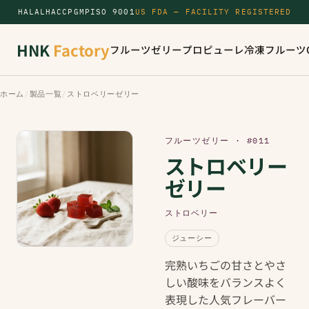
HALAL
HACCP
GMP
ISO 9001
US FDA — FACILITY REGISTERED
HNK
Factory
フルーツゼリー
プロピューレ
冷凍フルーツ
ホーム
/
製品一覧
/
ストロベリーゼリー
フルーツゼリー · #011
ストロベリー
ゼリー
ストロベリー
ジューシー
完熟いちごの甘さとやさ
しい酸味をバランスよく
表現した人気フレーバー