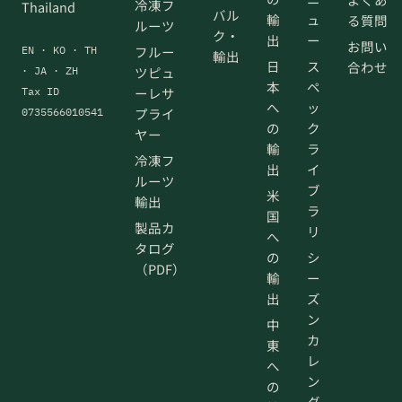
冷凍フ
Thailand
バル
輸
ュ
る質問
ルーツ
ク・
出
ー
お問い
フルー
EN · KO · TH
輸出
日
ス
合わせ
ツピュ
· JA · ZH
本
ペ
ーレサ
Tax ID
へ
ッ
プライ
0735566010541
の
ク
ヤー
輸
ラ
冷凍フ
出
イ
ルーツ
ブ
米
輸出
ラ
国
製品カ
リ
へ
タログ
の
シ
（PDF）
輸
ー
出
ズ
ン
中
カ
東
レ
へ
ン
の
ダ