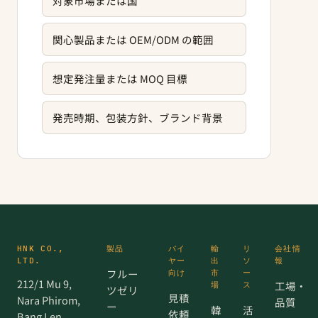
対象市場または国
関心製品または OEM/ODM の範囲
想定発注量または MOQ 目標
発売時期、包装方針、ブランド背景
HNK CO.,
製品
バイ
輸
リ
会社情
LTD.
ヤー
出
ソ
報
フルー
向け
市
ー
212/1 Mu 9,
工場・
場
ス
ツゼリ
見積
Nara Phirom,
品質
ー
韓
活
依頼
Bang Len,