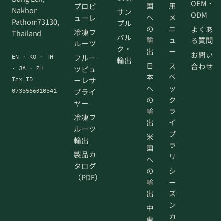
OEM・
国
用
プロピ
Nakhon
サン
ODM
へ
メ
ューレ
Pathom73130,
プル
の
ニ
よくあ
冷凍フ
Thailand
バル
輸
ュ
る質問
ルーツ
ク・
出
ー
お問い
フルー
EN · KO · TH
輸出
日
ス
合わせ
ツピュ
· JA · ZH
本
ペ
ーレサ
Tax ID
へ
ッ
プライ
0735566010541
の
ク
ヤー
輸
ラ
冷凍フ
出
イ
ルーツ
ブ
米
輸出
ラ
国
製品カ
リ
へ
タログ
の
シ
（PDF）
輸
ー
出
ズ
ン
中
カ
東