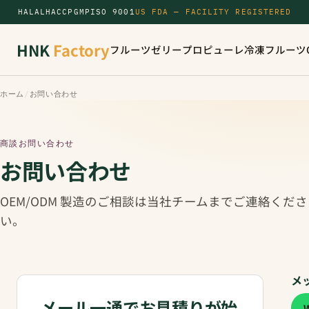
HALAL
HACCP
GMP
ISO 9001
US FDA — FACILITY REGISTERED
HNK
Factory
フルーツゼリー
プロピューレ
冷凍フルーツ
ホーム
/
お問い合わせ
商談お問い合わせ
お問い合わせ
OEM/ODM 製造のご相談は当社チームまでご連絡くださ
い。
メ
メール一通でお見積りが始