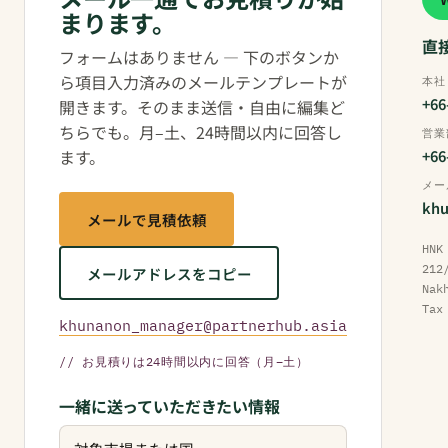
まります。
直
フォームはありません — 下のボタンか
ら項目入力済みのメールテンプレートが
本社
+66
開きます。そのまま送信・自由に編集ど
ちらでも。月–土、24時間以内に回答し
営業
ます。
+66
メー
khu
メールで見積依頼
HNK
212
メールアドレスをコピー
Nak
Tax
khunanon_manager@partnerhub.asia
// お見積りは24時間以内に回答（月–土）
一緒に送っていただきたい情報