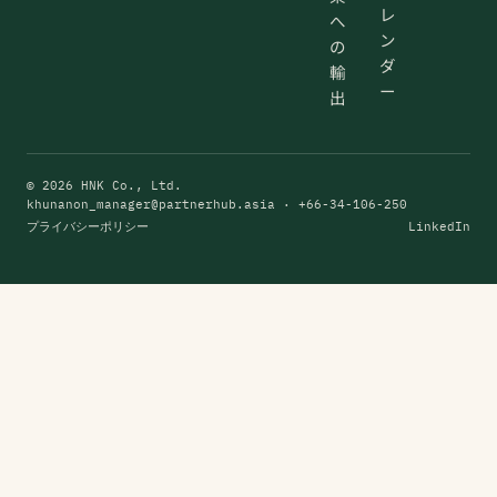
レ
へ
ン
の
ダ
輸
ー
出
© 2026 HNK Co., Ltd.
khunanon_manager@partnerhub.asia
· +66-34-106-250
プライバシーポリシー
LinkedIn