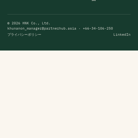
© 2026 HNK Co., Ltd.
khunanon_manager@partnerhub.asia
· +66-34-106-250
プライバシーポリシー
LinkedIn