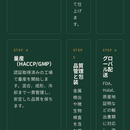
て仕
上げ
ま
す。
STEP 4
STEP
STEP 6
量産
グロ
5
（HACCP/GMP）
ーバ
品質
ル配
管理
認証取得済みの工場
送
と包
で量産を開始しま
装
FDA、
す。混合、成形、冷
Halal、
金属
却まで一貫管理し、
原産地
検出
安定した品質を保ち
証明な
や微
ます。
どの輸
生物
出書類
検査
に対応
を含
し、海