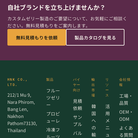
自社ブランドを立ち上げませんか？
カスタムゼリー製造のご要望について、お気軽にご相談く
ださい。無料見積もりをご案内します。
無料見積もりを依頼
製品カタログを見る
HNK CO.,
製品
バイ
輸
リ
会社情
LTD.
ヤー
出
ソ
報
フルー
向け
市
ー
212/1 Mu 9,
工場・
場
ス
ツゼリ
見積
Nara Phirom,
品質
ー
韓
活
依頼
Bang Len,
OEM・
国
用
プロピ
Nakhon
サン
ODM
へ
メ
ューレ
Pathom73130,
プル
の
ニ
よくあ
冷凍フ
Thailand
バル
輸
ュ
る質問
ルーツ