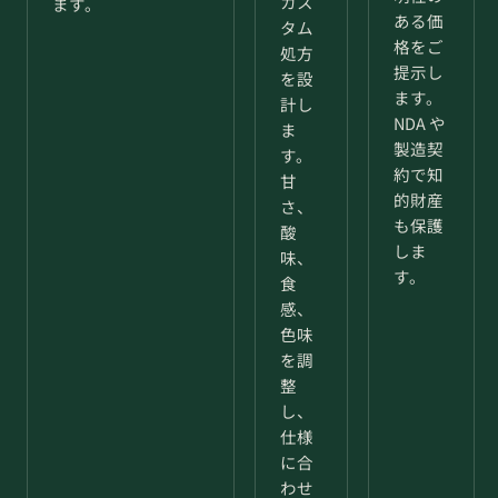
カス
ます。
ある価
タム
格をご
処方
提示し
を設
ます。
計し
NDA や
ま
製造契
す。
約で知
甘
的財産
さ、
も保護
酸
しま
味、
す。
食
感、
色味
を調
整
し、
仕様
に合
わせ