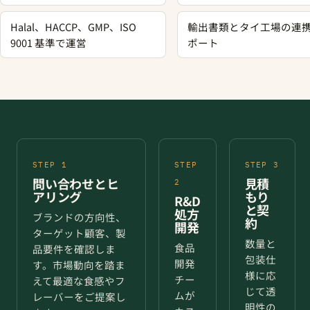
Halal、HACCP、GMP、ISO
輸出書類とタイ工場の連
9001 基準で運営
ポート
STEP 1
STEP
STEP 3
問い合わせとヒ
見積
2
アリング
もり
R&D
と契
処方
ブランドの方向性、
約
開発
ターゲット顧客、製
数量と
食品
品要件を確認しま
包装仕
開発
す。市場動向を踏ま
様に応
チー
えて最適な食感やフ
じて透
ムが
レーバーをご提案し
明性の