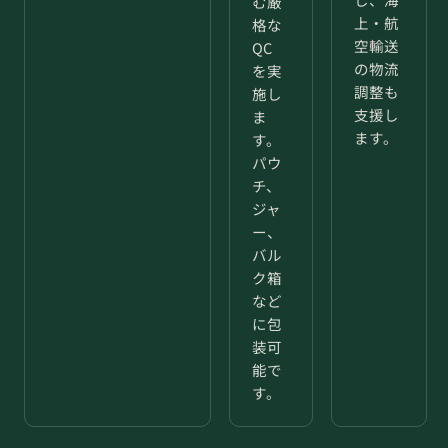
む厳
上・航
格な
空輸送
QC
の物流
を実
調整も
施し
支援し
ま
ます。
す。
パウ
チ、
ジャ
ー、
バル
ク箱
など
に包
装可
能で
す。