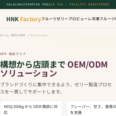
HALAL
HACCP
GMP
ISO 9001
US FDA — FACILITY REGISTERED
HNK
Factory
フルーツゼリー
プロピューレ
冷凍フルーツ
ホーム
/
OEM/ODM ソリューション
OEM 相談デスク
構想から店頭まで
OEM/ODM
ソリューション
ブランドづくりに集中できるよう、ゼリー製造プロセ
スを一貫してサポートします。
MOQ 500kg から OEM 商談に対
フレーバー、甘さ、食感
応
を支援