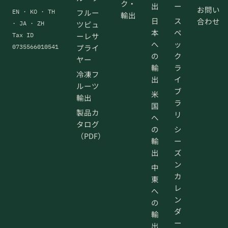
ク・
出
ー
お問い
フルー
EN · KO · TH
輸出
日
ス
合わせ
ツピュ
· JA · ZH
本
ペ
ーレサ
Tax ID
へ
ッ
プライ
0735566010541
の
ク
ヤー
輸
ラ
冷凍フ
出
イ
ルーツ
ブ
米
輸出
ラ
国
製品カ
リ
へ
タログ
の
シ
（PDF）
輸
ー
出
ズ
ン
中
カ
東
レ
へ
ン
の
ダ
輸
ー
出