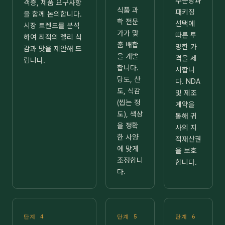
주문량과
객층, 제품 요구사항
식품 과
패키징
을 함께 논의합니다.
학 전문
선택에
시장 트렌드를 분석
가가 맞
따른 투
하여 최적의 젤리 식
춤 배합
명한 가
감과 맛을 제안해 드
을 개발
격을 제
립니다.
합니다.
시합니
당도, 산
다. NDA
도, 식감
및 제조
(씹는 정
계약을
도), 색상
통해 귀
을 정확
사의 지
한 사양
적재산권
에 맞게
을 보호
조정합니
합니다.
다.
단계 4
단계 5
단계 6