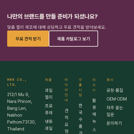
나만의 브랜드를 만들 준비가 되셨나요?
맞춤 젤리 제조에 대해 상담하고 무료 견적을 받아보세요.
무료 견적 받기
제품 카탈로그 보기
HNK CO.,
제품
바
수
리
회사
LTD.
이
출
소
과일
어
시
스
공장·품질
212/1 Mu 9,
안
장
젤리
OEM·ODM
내
활
Nara Phirom,
한
프로
용
자주 묻는
Bang Len,
견
국
퓨레
메
질문
Nakhon
적
수
뉴
냉동
Pathom73130,
문의하기
요
출
과일
Thailand
스
청
가