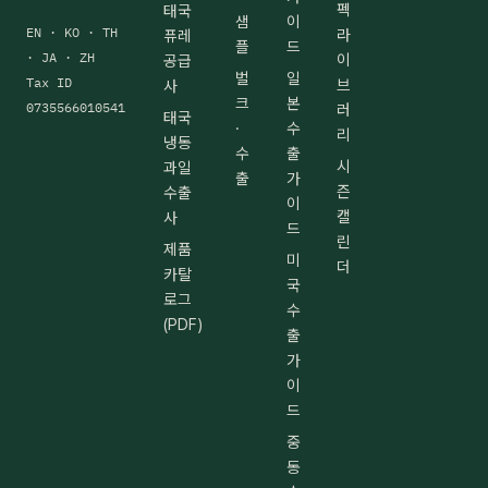
펙
태국
샘
이
EN · KO · TH
라
퓨레
플
드
· JA · ZH
이
공급
벌
일
Tax ID
브
사
크
본
0735566010541
러
태국
·
수
리
냉동
수
출
시
과일
출
가
즌
수출
이
캘
사
드
린
제품
미
더
카탈
국
로그
수
(PDF)
출
가
이
드
중
동