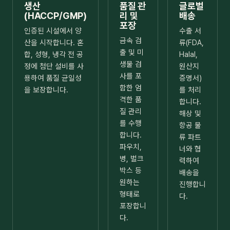
생산
품질 관
글로벌
(HACCP/GMP)
리 및
배송
포장
인증된 시설에서 양
수출 서
금속 검
산을 시작합니다. 혼
류(FDA,
출 및 미
합, 성형, 냉각 전 공
Halal,
생물 검
정에 첨단 설비를 사
원산지
사를 포
용하여 품질 균일성
증명서)
함한 엄
을 보장합니다.
를 처리
격한 품
합니다.
질 관리
해상 및
를 수행
항공 물
합니다.
류 파트
파우치,
너와 협
병, 벌크
력하여
박스 등
배송을
원하는
진행합니
형태로
다.
포장합니
다.