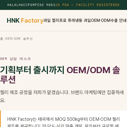
HALAL
HACCP
GMP
ISO 9001
US FDA — FACILITY REGISTERED
HNK
Factory
과일 젤리
프로 퓨레
냉동 과일
OEM·ODM
수출 안내
홈
/
OEM/ODM 솔루션
OEM 상담 데스크
기획부터 출시까지
OEM/ODM 솔
루션
젤리 제조 공정을 저희가 맡겠습니다. 브랜드 마케팅에만 집중하세
요.
HNK Factory는 태국에서 MOQ 500kg부터 OEM·ODM 젤리
제조를 제공합니다: 맛·당도·식감 맞춤 개발, 문의부터 글로벌 배