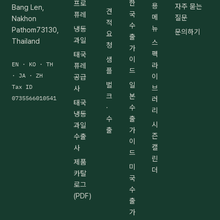
한
프로
용
자주 묻는
Bang Len,
견
국
퓨레
메
질문
Nakhon
적
수
뉴
냉동
Pathom73130,
문의하기
요
출
과일
Thailand
스
청
가
펙
태국
샘
이
EN · KO · TH
라
퓨레
플
드
· JA · ZH
이
공급
벌
일
Tax ID
브
사
크
본
0735566010541
러
태국
·
수
리
냉동
수
출
시
과일
출
가
즌
수출
이
캘
사
드
린
제품
미
더
카탈
국
로그
수
(PDF)
출
가