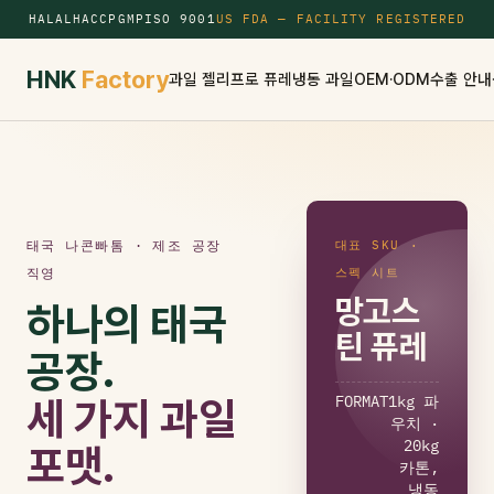
HALAL
HACCP
GMP
ISO 9001
US FDA — FACILITY REGISTERED
HNK
Factory
과일 젤리
프로 퓨레
냉동 과일
OEM·ODM
수출 안내
태국 나콘빠톰 · 제조 공장
대표 SKU ·
직영
스펙 시트
망고스
하나의 태국
틴 퓨레
공장.
FORMAT
1kg 파
세 가지 과일
우치 ·
20kg
포맷.
카톤,
냉동