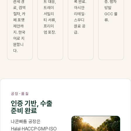
관세 경
트 대응,
록 완료.
증. 램차
로, 검역
트레이
아시안
방발
절차, 카
서빌리
리테일·
GCC 물
페 포맷
티 서류,
스무디
류.
제안까
프리미
원료 공
지. 한국
엄 포장.
급.
어로 지
원합니
다.
공장·품질
인증 기반, 수출
준비 완료
나콘빠톰 공장은
Halal·HACCP·GMP·ISO