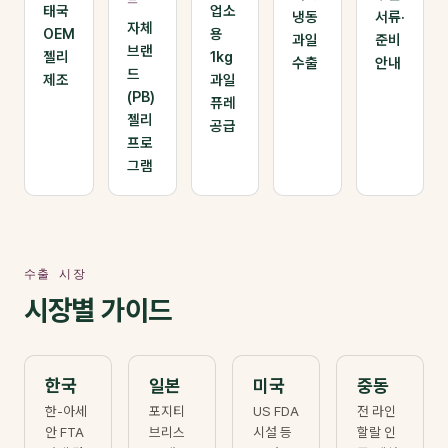
태국
업소
냉동
서류·
자체
OEM
용
과일
준비
브랜
젤리
1kg
수출
안내
드
제조
과일
(PB)
퓨레
젤리
공급
프로
그램
수출 시장
시장별 가이드
한국
일본
미국
중동
한-아세
포지티
US FDA
전 라인
안 FTA
브리스
시설 등
할랄 인