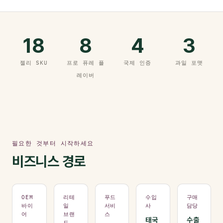
18
8
4
3
젤리 SKU
프로 퓨레 플
국제 인증
과일 포맷
레이버
필요한 것부터 시작하세요
비즈니스 경로
OEM
리테
푸드
수입
구매
바이
일
서비
사
담당
어
브랜
스
태국
수출
드