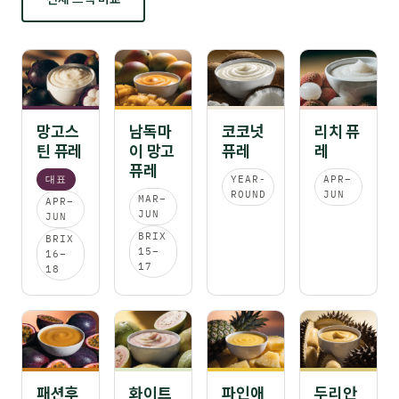
망고스
남독마
코코넛
리치 퓨
틴 퓨레
이 망고
퓨레
레
퓨레
대표
YEAR-
APR–
ROUND
JUN
MAR–
APR–
JUN
JUN
BRIX
BRIX
15–
16–
17
18
패션후
화이트
파인애
두리안