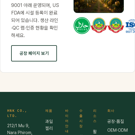
9001 아래 운영되며, US
FDA에 시설 등록이 완료
브랜드
되어 있습니다. 생산 라인
필름 ·
0:50
·QC 랩·인증 현황을 확인
하세요.
공장 페이지 보기
HNK CO.,
제품
바
수
리
회사
LTD.
이
출
소
과일
어
시
스
공장·품질
212/1 Mu 9,
안
장
젤리
OEM·ODM
내
활
Nara Phirom,