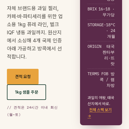
자체 브랜드용 과일 젤리,
BRIX
16–18 ·
무가당
카페·바·파티세리를 위한 업
소용 1kg 퓨레 라인, 벌크
STORAGE
-18°C
· 24
IQF 냉동 과일까지. 원산지
개월
에서 소싱해 4개 국제 인증
ORIGIN
태국
아래 가공하고 방콕에서 선
짠타부
적합니다.
리·뜨
랏
TERMS
FOB 방
견적 요청
콕 / 램
차방
1kg 샘플 주문
과일의 여왕, 태국
산지에서 바로.
// 견적은 24시간 이내 회신
전체 스펙 보기
(월–토)
→