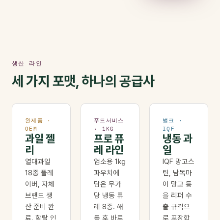
생산 라인
세 가지 포맷, 하나의 공급사
완제품 ·
푸드서비스
벌크 ·
OEM
· 1KG
IQF
과일 젤
프로 퓨
냉동 과
리
레 라인
일
열대과일
업소용 1kg
IQF 망고스
18종 플레
파우치에
틴, 남독마
이버, 자체
담은 무가
이 망고 등
브랜드 생
당 냉동 퓨
을 리퍼 수
산 준비 완
레 8종. 해
출 규격으
료. 할랄 인
동 후 바로
로 포장합