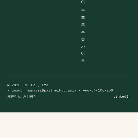
이
드
중
동
수
출
가
이
드
© 2026 HNK Co., Ltd.
khunanon_manager@partnerhub.asia
· +66-34-106-250
개인정보 처리방침
LinkedIn