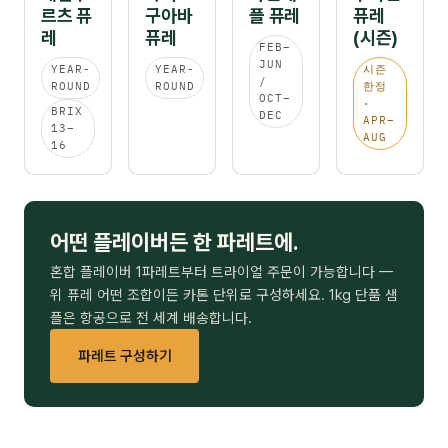
르츠 퓨
구아바
플 퓨레
퓨레
레
퓨레
(시즌)
FEB–
JUN
YEAR-
YEAR-
시즌
/
ROUND
ROUND
한정
OCT–
·
BRIX
DEC
APR–
13–
AUG
16
어떤 플레이버든 한 파레트에.
혼합 플레이버 1파레트부터 트라이얼 주문이 가능합니다 —
위 퓨레 어떤 조합이든 카톤 단위로 구성하세요. 1kg 단품 샘
플은 항공으로 전 세계 배송합니다.
파레트 구성하기