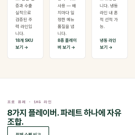
증과 수출
사용 — 배
니다. 냉동
실적으로
치마다 일
라인 내 혼
검증된 주
정한 메뉴
적 선적 가
력 라인입
품질을 냅
능.
니다.
니다.
18개 SKU
8종 플레이
냉동 라인
보기
버 보기
보기
프로 퓨레 · 1KG 라인
8가지 플레이버. 파레트 하나에 자유
조합.
전체 스펙 비교