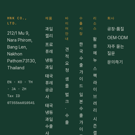
HNK CO.,
제품
바
수
리
회사
LTD.
이
출
소
과일
어
시
스
공장·품질
212/1 Mu 9,
안
장
젤리
OEM·ODM
내
활
Nara Phirom,
한
프로
용
자주 묻는
Bang Len,
견
국
퓨레
메
질문
Nakhon
적
수
뉴
냉동
Pathom73130,
문의하기
요
출
과일
Thailand
스
청
가
펙
태국
샘
이
EN · KO · TH
라
퓨레
플
드
· JA · ZH
이
공급
벌
일
Tax ID
브
사
크
본
0735566010541
러
태국
·
수
리
냉동
수
출
시
과일
출
가
즌
수출
이
캘
사