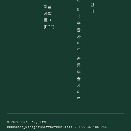
드
린
제품
미
더
카탈
국
로그
수
(PDF)
출
가
이
드
중
동
수
출
가
이
드
© 2026 HNK Co., Ltd.
khunanon_manager@partnerhub.asia
· +66-34-106-250