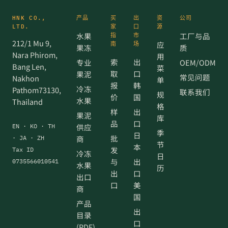
HNK CO.,
产品
买
出
资
公司
LTD.
家
口
源
水果
工厂与品
指
市
212/1 Mu 9,
应
南
场
果冻
质
Nara Phirom,
用
索
出
专业
OEM/ODM
Bang Len,
菜
取
口
果泥
常见问题
Nakhon
单
报
韩
冷冻
Pathom73130,
联系我们
规
价
国
水果
Thailand
格
样
出
果泥
库
品
口
供应
EN · KO · TH
季
日
批
商
· JA · ZH
节
本
发
Tax ID
冷冻
日
与
出
0735566010541
水果
历
出
口
出口
口
美
商
国
产品
出
目录
口
(PDF)