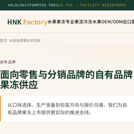
HALAL
HACCP
GMP
ISO 9001
US FDA — FACILITY REGISTERED
HNK
Factory
水果果冻
专业果泥
冷冻水果
OEM/ODM
出口
首页
/
自有品牌果冻供应商
自有品牌
面向零售与分销品牌的自有品牌
果冻供应
从口味选择、生产准备到包装方向与报价沟通，我们为自
有品牌果冻上市提供更实际的推进支持。