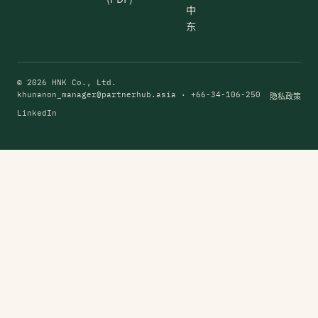
中
东
© 2026 HNK Co., Ltd.
khunanon_manager@partnerhub.asia
· +66-34-106-250
隐私政策
LinkedIn