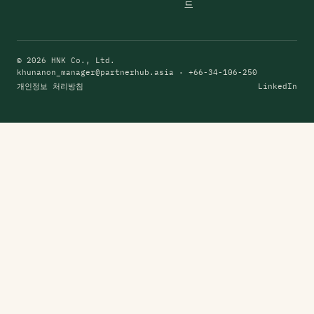
드
© 2026 HNK Co., Ltd.
khunanon_manager@partnerhub.asia
· +66-34-106-250
개인정보 처리방침
LinkedIn