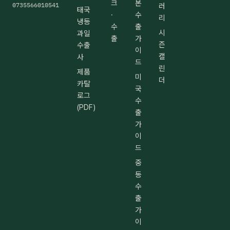
크
본
0735566010541
러
태국
·
수
리
냉동
수
출
시
과일
출
가
즌
수출
이
캘
사
드
린
제품
미
더
카탈
국
로그
수
(PDF)
출
가
이
드
중
동
수
출
가
이