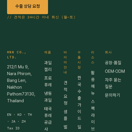
수출 상담 요청
// 견적은 24시간 이내 회신 (월–토)
HNK CO.,
제품
바
수
리
회사
LTD.
이
출
소
과일
어
시
스
공장·품질
212/1 Mu 9,
안
장
젤리
OEM·ODM
내
활
Nara Phirom,
한
프로
용
자주 묻는
Bang Len,
견
국
퓨레
메
질문
Nakhon
적
수
뉴
냉동
Pathom73130,
문의하기
요
출
과일
Thailand
스
청
가
펙
태국
샘
이
EN · KO · TH
라
퓨레
플
드
· JA · ZH
이
공급
벌
일
Tax ID
브
사