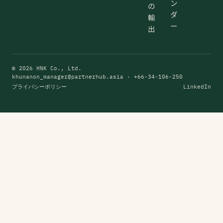
ン
の
ダ
輸
ー
出
© 2026 HNK Co., Ltd.
khunanon_manager@partnerhub.asia
· +66-34-106-250
プライバシーポリシー
LinkedIn