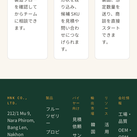
を確認して
り込み、
定数量を
からチーム
候補 SKU
送り、商
に相談でき
を見積や
談を直接
ます。
問い合わ
スタート
せにつな
できま
げられま
す。
す。
HNK CO.,
製品
バイ
輸
リ
会社情
LTD.
ヤー
出
ソ
報
フルー
向け
市
ー
212/1 Mu 9,
工場・
場
ス
ツゼリ
見積
Nara Phirom,
品質
ー
韓
活
依頼
Bang Len,
OEM・
国
用
プロピ
Nakhon
サン
ODM