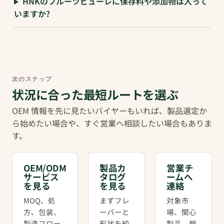
HNKのフルーツピューレに保存料や添加物は入って
いますか?
次のステップ
状況に合った最短ルートを選ぶ
OEM 情報を先に見たいバイヤーもいれば、製品選定か
ら始めたい場合や、すぐ営業へ相談したい場合もありま
す。
OEM/ODM
製品カ
営業チ
サービス
タログ
ームへ
を見る
を見る
連絡
MOQ、処
まずフレ
対象市
方、包装、
ーバーと
場、関心
製造フロー
形状を絞
製品、想