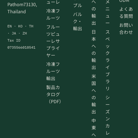
へ
メ
ューレ
Pathom73130,
プル
の
ニ
よくあ
冷凍フ
Thailand
バル
輸
ュ
る質問
ルーツ
ク・
出
ー
お問い
フルー
EN · KO · TH
輸出
日
ス
合わせ
ツピュ
· JA · ZH
本
ペ
ーレサ
Tax ID
へ
ッ
プライ
0735566010541
の
ク
ヤー
輸
ラ
冷凍フ
出
イ
ルーツ
ブ
米
輸出
ラ
国
製品カ
リ
へ
タログ
の
シ
（PDF）
輸
ー
出
ズ
ン
中
カ
東
レ
へ