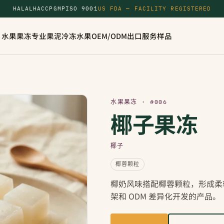
HALAL
HACCP
GMP
ISO 9001
US FDA — FACILITY REGISTERED
水果果冻
专业果泥
冷冻水果
OEM/ODM
出口服务
样品
水果果冻 · #006
椰子果冻
椰子
椰蓉颗粒
椰奶风味搭配椰蓉颗粒，形成柔
架和 ODM 差异化开发的产品。