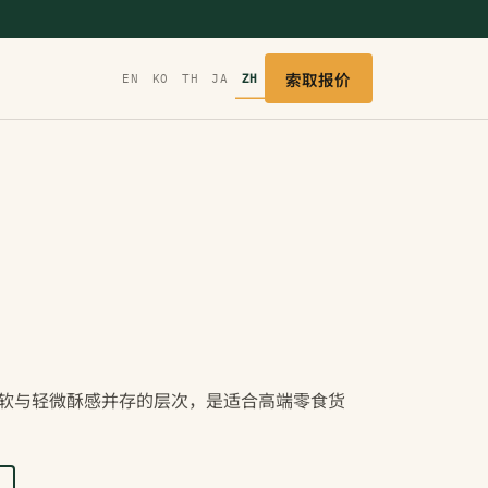
索取报价
EN
KO
TH
JA
ZH
软与轻微酥感并存的层次，是适合高端零食货