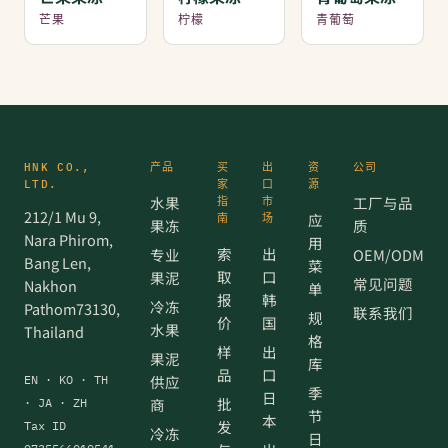
芒果
柠檬
青葡萄
HNK CO.,
产品
买
出
资
公司
LTD.
家
口
源
水果
工厂与品
指
市
212/1 Mu 9,
应
南
场
果冻
质
Nara Phirom,
用
索
出
专业
OEM/ODM
Bang Len,
菜
取
口
果泥
常见问题
Nakhon
单
报
韩
冷冻
Pathom73130,
联系我们
规
价
国
水果
Thailand
格
样
出
果泥
库
品
口
供应
EN · KO · TH
季
日
批
商
· JA · ZH
节
本
发
Tax ID
冷冻
日