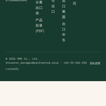
与
出
0735566010541
水果
历
出
口
出口
口
美
商
国
产品
出
目录
口
(PDF)
中
东
© 2026 HNK Co., Ltd.
khunanon_manager@partnerhub.asia
· +66-34-106-250
隐私政策
LinkedIn