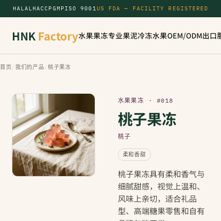
HALAL
HACCP
GMP
ISO 9001
US FDA — FACILITY REGISTERED
HNK
Factory
水果果冻
专业果泥
冷冻水果
OEM/ODM
出口
首页
/
我们的产品
/
桃子果冻
水果果冻 · #018
桃子果冻
桃子
柔和香甜
桃子果冻具有柔和香气与
细腻甜感，视觉上温和、
风味上亲切，适合礼品
型、高端糖果零售和自有