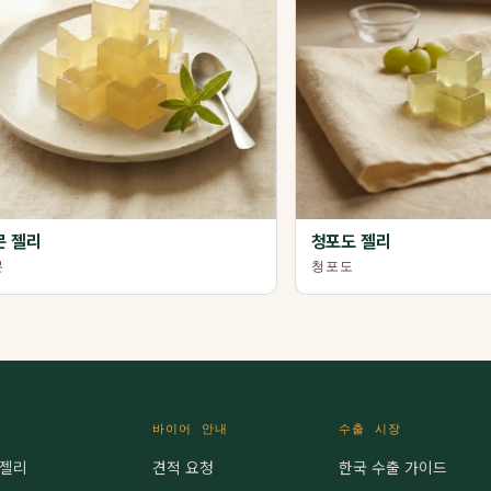
몬 젤리
청포도 젤리
몬
청포도
바이어 안내
수출 시장
 젤리
견적 요청
한국 수출 가이드