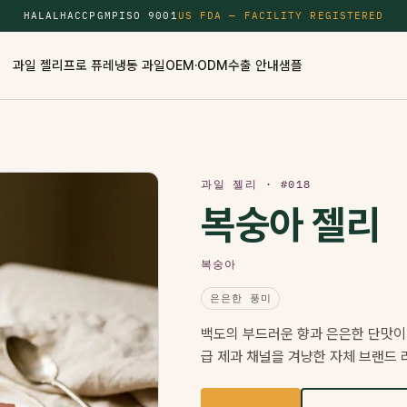
HALAL
HACCP
GMP
ISO 9001
US FDA — FACILITY REGISTERED
과일 젤리
프로 퓨레
냉동 과일
OEM·ODM
수출 안내
샘플
과일 젤리 · #018
복숭아 젤리
복숭아
은은한 풍미
백도의 부드러운 향과 은은한 단맛이
급 제과 채널을 겨냥한 자체 브랜드 