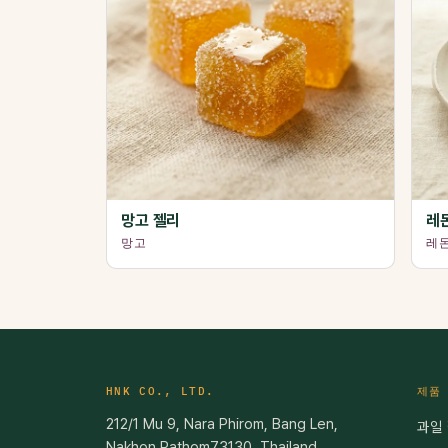
망고 젤리
레
망고
레
HNK CO., LTD.
제품
212/1 Mu 9, Nara Phirom, Bang Len,
과일
Nakhon Pathom73130, Thailand