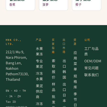
香蕉
菠萝
椰子
HNK CO.,
产品
买
出
资
公司
LTD.
家
口
源
水果
工厂与品
指
市
212/1 Mu 9,
应
南
场
果冻
质
Nara Phirom,
用
索
出
专业
OEM/ODM
Bang Len,
菜
取
口
果泥
常见问题
Nakhon
单
报
韩
冷冻
Pathom73130,
联系我们
规
价
国
水果
Thailand
格
样
出
果泥
库
品
口
供应
EN · KO · TH
季
日
批
商
· JA · ZH
节
本
发
Tax ID
冷冻
日