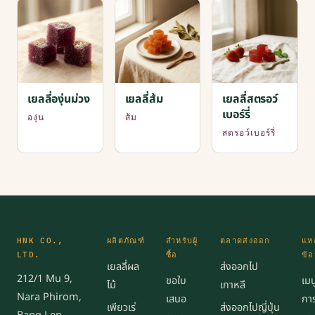
เยลลี่องุ่นม่วง
เยลลี่ส้ม
เยลลี่สตรอว์
เบอร์รี่
องุ่น
ส้ม
สตรอว์เบอร์รี่
HNK CO.,
ผลิตภัณฑ์
สำหรับผู้
ตลาดส่งออก
แหล
LTD.
ซื้อ
ข้อ
เยลลี่ผล
ส่งออกไป
212/1 Mu 9,
ขอใบ
เมน
ไม้
เกาหลี
Nara Phirom,
เสนอ
การ
เพียวเร่
ส่งออกไปญี่ปุ่น