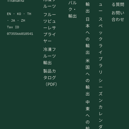
バル
輸
ュ
る質問
ルーツ
ク・
出
ー
お問い
フルー
EN · KO · TH
輸出
日
ス
合わせ
ツピュ
· JA · ZH
本
ペ
ーレサ
Tax ID
へ
ッ
プライ
0735566010541
の
ク
ヤー
輸
ラ
冷凍フ
出
イ
ルーツ
ブ
米
輸出
ラ
国
製品カ
リ
へ
タログ
の
シ
（PDF）
輸
ー
出
ズ
ン
中
カ
東
レ
へ
ン
の
ダ
輸