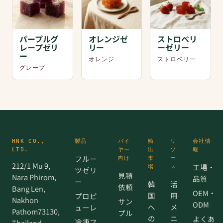
パープルグ
オレンジゼ
ストロベリ
レープゼリ
リー
ーゼリー
ー
オレンジ
ストロベリー
グレープ
HNK CO.,
製品
バイ
輸
リ
会社情
LTD.
ヤー
出
ソ
報
フルー
向け
市
ー
212/1 Mu 9,
工場・
場
ス
ツゼリ
見積
Nara Phirom,
品質
ー
韓
活
依頼
Bang Len,
OEM・
国
用
プロピ
Nakhon
サン
ODM
へ
メ
ューレ
Pathom73130,
プル
の
ニ
よくあ
冷凍フ
Thailand