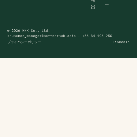
ー
出
© 2026 HNK Co., Ltd.
khunanon_manager@partnerhub.asia
· +66-34-106-250
プライバシーポリシー
LinkedIn