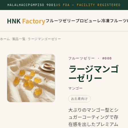
HALAL
HACCP
GMP
ISO 9001
US FDA — FACILITY REGISTERED
HNK
Factory
フルーツゼリー
プロピューレ
冷凍フルーツ
ホーム
/
製品一覧
/
ラージマンゴーゼリー
フルーツゼリー · #008
ラージマンゴ
ーゼリー
マンゴー
お土産向け
大ぶりのマンゴー型とシ
ュガーコーティングで存
在感を出したプレミアム