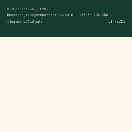
© 2026 HNK Co., Ltd.
khunanon_manager@partnerhub.asia
· +66-34-106-250
นโยบายความเป็นส่วนตัว
LinkedIn