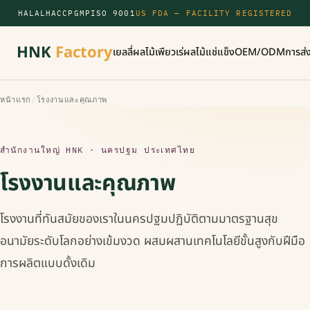
HALAL
HACCP
GMP
ISO 9001
US FDA — FACILITY REGISTERED
HNK
Factory
เยลลี่ผลไม้
เพียวเร่
ผลไม้แช่แข็ง
OEM/ODM
การส่
หน้าแรก
/
โรงงานและคุณภาพ
สำนักงานใหญ่ HNK · นครปฐม ประเทศไทย
โรงงานและคุณภาพ
โรงงานที่ทันสมัยของเราในนครปฐมปฏิบัติตามมาตรฐานสุข
อนามัยระดับโลกอย่างเข้มงวด ผสมผสานเทคโนโลยีขั้นสูงกับฝีมือ
การผลิตแบบดั้งเดิม