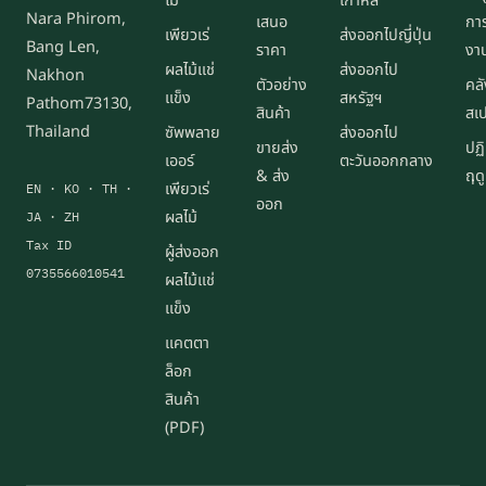
ไม้
เกาหลี
Nara Phirom,
เสนอ
การ
เพียวเร่
ส่งออกไปญี่ปุ่น
Bang Len,
ราคา
งา
ผลไม้แช่
ส่งออกไป
Nakhon
ตัวอย่าง
คลั
แข็ง
สหรัฐฯ
Pathom73130,
สินค้า
สเ
Thailand
ซัพพลาย
ส่งออกไป
ขายส่ง
ปฏิ
เออร์
ตะวันออกกลาง
& ส่ง
ฤด
เพียวเร่
EN · KO · TH ·
ออก
ผลไม้
JA · ZH
Tax ID
ผู้ส่งออก
0735566010541
ผลไม้แช่
แข็ง
แคตตา
ล็อก
สินค้า
(PDF)