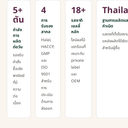
5+
4
18+
Thail
ตัน
การ
รสชาติ
ฐานการผลิตแล
รับรอง
เยลลี่
กำเนิด
กำลัง
สากล
หลัก
แสดงที่ตั้งโรงง
การ
Halal,
ไลน์ผลไม้
ผลิต
แหล่งผลิตได้ชัด
ต่อวัน
HACCP,
เขตร้อนที่
สำหรับผู้ซื้อ
GMP
เหมาะกับ
รองรับ
และ
private
คำสั่ง
ISO
label
ซื้อเชิง
9001
และ
พาณิชย์
สำหรับ
OEM
ที่มี
การ
ความ
ประเมิน
ต่อ
ด้านการ
เนื่อง
ส่งออก