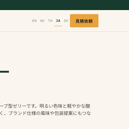
見積依頼
EN
KO
TH
JA
ZH
ー
ーブ型ゼリーです。明るい色味と軽やかな酸
く、ブランド仕様の風味や包装提案にもつな