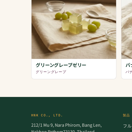
グリーングレープゼリー
バ
グリーングレープ
バ
HNK CO., LTD.
製品
212/1 Mu 9, Nara Phirom, Bang Len,
フル
Nakhon Pathom73130, Thailand