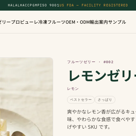
HALAL
HACCP
GMP
ISO 9001
US FDA — FACILITY REGISTERED
ゼリー
プロピューレ
冷凍フルーツ
OEM・ODM
輸出案内
サンプル
フルーツゼリー · #002
レモンゼリ
レモン
ベストセラー
さっぱり
爽やかなレモン香が広がるキュ
味、やわらかな食感で食べやす
げやすい SKU です。