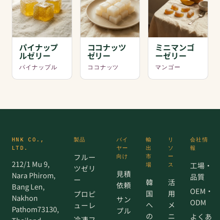
パイナップ
ココナッツ
ミニマンゴ
ルゼリー
ゼリー
ーゼリー
パイナップル
ココナッツ
マンゴー
HNK CO.,
製品
バイ
輸
リ
会社情
LTD.
ヤー
出
ソ
報
フルー
向け
市
ー
212/1 Mu 9,
工場・
場
ス
ツゼリ
見積
Nara Phirom,
品質
ー
韓
活
依頼
Bang Len,
OEM・
国
用
プロピ
Nakhon
サン
ODM
へ
メ
ューレ
Pathom73130,
プル
の
ニ
よくあ
冷凍フ