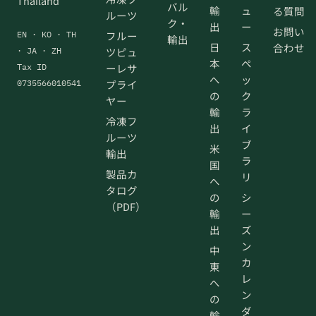
Thailand
バル
輸
ュ
る質問
ルーツ
ク・
出
ー
お問い
フルー
EN · KO · TH
輸出
日
ス
合わせ
ツピュ
· JA · ZH
本
ペ
ーレサ
Tax ID
へ
ッ
プライ
0735566010541
の
ク
ヤー
輸
ラ
冷凍フ
出
イ
ルーツ
ブ
米
輸出
ラ
国
製品カ
リ
へ
タログ
の
シ
（PDF）
輸
ー
出
ズ
ン
中
カ
東
レ
へ
ン
の
ダ
輸