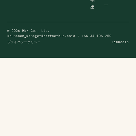
ー
出
© 2026 HNK Co., Ltd.
khunanon_manager@partnerhub.asia
· +66-34-106-250
プライバシーポリシー
LinkedIn