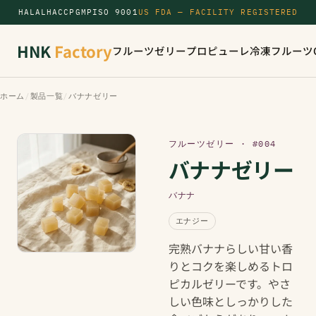
HALAL
HACCP
GMP
ISO 9001
US FDA — FACILITY REGISTERED
HNK
Factory
フルーツゼリー
プロピューレ
冷凍フルーツ
ホーム
/
製品一覧
/
バナナゼリー
フルーツゼリー · #004
バナナゼリー
バナナ
エナジー
完熟バナナらしい甘い香
りとコクを楽しめるトロ
ピカルゼリーです。やさ
しい色味としっかりした