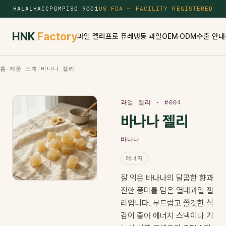
HALAL
HACCP
GMP
ISO 9001
US FDA — FACILITY REGISTERED
HNK
Factory
과일 젤리
프로 퓨레
냉동 과일
OEM·ODM
수출 안내
홈
/
제품 소개
/
바나나 젤리
과일 젤리 · #004
바나나 젤리
바나나
에너지
잘 익은 바나나의 달콤한 향과
진한 풍미를 담은 열대과일 젤
리입니다. 부드럽고 쫄깃한 식
감이 좋아 에너지 스낵이나 기