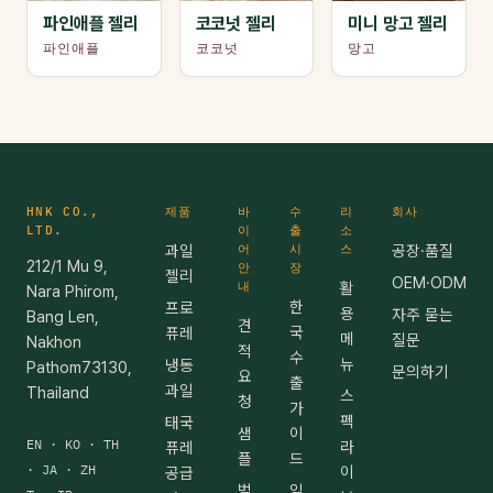
파인애플 젤리
코코넛 젤리
미니 망고 젤리
파인애플
코코넛
망고
HNK CO.,
제품
바
수
리
회사
LTD.
이
출
소
과일
어
시
스
공장·품질
212/1 Mu 9,
안
장
젤리
OEM·ODM
내
활
Nara Phirom,
한
프로
용
자주 묻는
Bang Len,
견
국
퓨레
메
질문
Nakhon
적
수
뉴
냉동
Pathom73130,
문의하기
요
출
과일
Thailand
스
청
가
펙
태국
샘
이
EN · KO · TH
라
퓨레
플
드
· JA · ZH
이
공급
벌
일