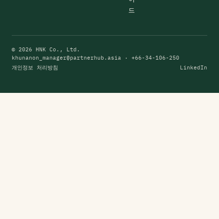
드
© 2026 HNK Co., Ltd.
khunanon_manager@partnerhub.asia
· +66-34-106-250
개인정보 처리방침
LinkedIn