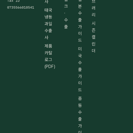
Tax ID
브
사
크
본
0735566010541
러
태국
·
수
리
냉동
수
출
시
과일
출
가
즌
수출
이
캘
사
드
린
제품
미
더
카탈
국
로그
수
(PDF)
출
가
이
드
중
동
수
출
가
이