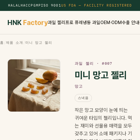
HALAL
HACCP
GMP
ISO 9001
US FDA — FACILITY REGISTERED
HNK
Factory
과일 젤리
프로 퓨레
냉동 과일
OEM·ODM
수출 안내
홈
/
제품 소개
/
미니 망고 젤리
과일 젤리 · #007
미니 망고 젤리
망고
스낵용
작은 망고 모양이 눈에 띄는
귀여운 타입의 젤리입니다. 먹
는 재미와 선물용 매력을 모두
갖추고 있어 소매 패키지나 기