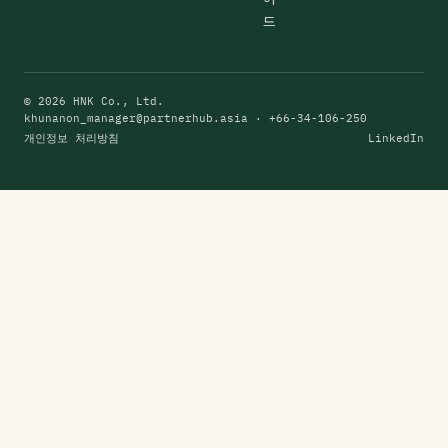
드
© 2026 HNK Co., Ltd.
khunanon_manager@partnerhub.asia
· +66-34-106-250
개인정보 처리방침
LinkedIn