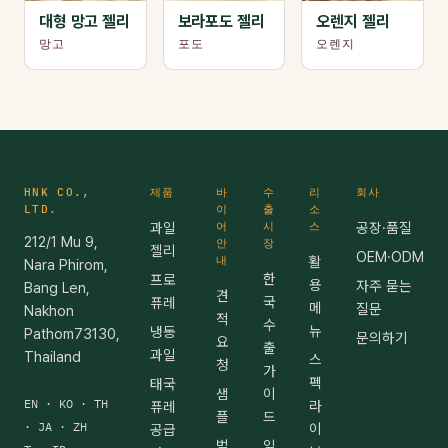
대형 망고 젤리
보라포도 젤리
오렌지 젤리
망고
포도
오렌지
HNK CO.,
제품
바
수
리
회사
LTD.
이
출
소
과일
어
시
스
공장·품질
212/1 Mu 9,
안
장
젤리
OEM·ODM
내
활
Nara Phirom,
한
프로
용
자주 묻는
Bang Len,
견
국
퓨레
메
질문
Nakhon
적
수
뉴
냉동
Pathom73130,
문의하기
요
출
과일
Thailand
스
청
가
펙
태국
샘
이
EN · KO · TH
라
퓨레
플
드
· JA · ZH
이
공급
벌
일