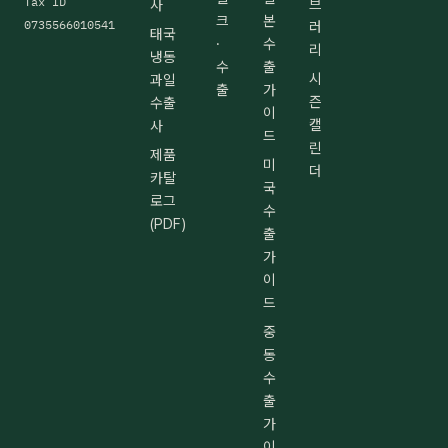
Tax ID
브
사
크
본
0735566010541
러
태국
·
수
리
냉동
수
출
시
과일
출
가
즌
수출
이
캘
사
드
린
제품
미
더
카탈
국
로그
수
(PDF)
출
가
이
드
중
동
수
출
가
이