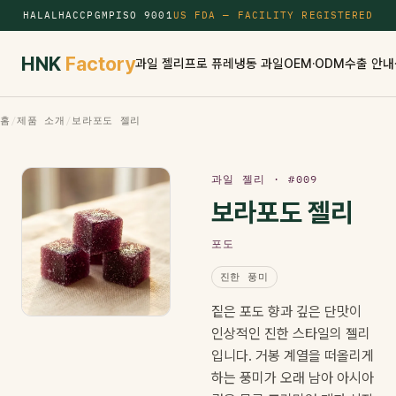
HALAL
HACCP
GMP
ISO 9001
US FDA — FACILITY REGISTERED
HNK
Factory
과일 젤리
프로 퓨레
냉동 과일
OEM·ODM
수출 안내
홈
/
제품 소개
/
보라포도 젤리
과일 젤리 · #009
보라포도 젤리
포도
진한 풍미
짙은 포도 향과 깊은 단맛이
인상적인 진한 스타일의 젤리
입니다. 거봉 계열을 떠올리게
하는 풍미가 오래 남아 아시아