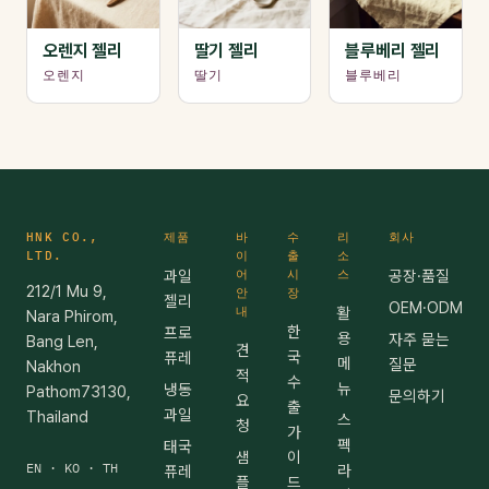
오렌지 젤리
딸기 젤리
블루베리 젤리
오렌지
딸기
블루베리
HNK CO.,
제품
바
수
리
회사
LTD.
이
출
소
과일
어
시
스
공장·품질
212/1 Mu 9,
안
장
젤리
OEM·ODM
내
활
Nara Phirom,
한
프로
용
자주 묻는
Bang Len,
견
국
퓨레
메
질문
Nakhon
적
수
뉴
냉동
Pathom73130,
문의하기
요
출
과일
Thailand
스
청
가
펙
태국
샘
이
EN · KO · TH
라
퓨레
플
드