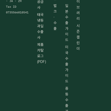
· JA · ZH
이
공급
벌
일
Tax ID
브
사
크
본
0735566010541
러
태국
·
수
리
냉동
수
출
시
과일
출
가
즌
수출
이
캘
사
드
린
제품
미
더
카탈
국
로그
수
(PDF)
출
가
이
드
중
동
수
출