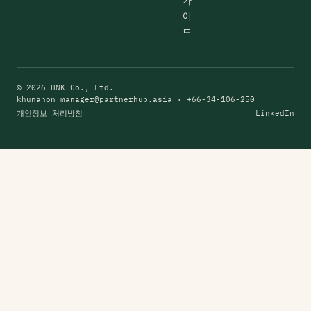
가
이
드
© 2026 HNK Co., Ltd.
khunanon_manager@partnerhub.asia
· +66-34-106-250
개인정보 처리방침
LinkedIn