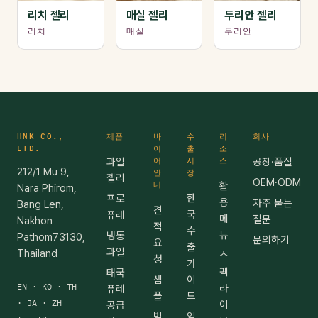
리치 젤리
매실 젤리
두리안 젤리
리치
매실
두리안
HNK CO.,
제품
바
수
리
회사
LTD.
이
출
소
과일
어
시
스
공장·품질
212/1 Mu 9,
안
장
젤리
OEM·ODM
내
활
Nara Phirom,
한
프로
용
자주 묻는
Bang Len,
견
국
퓨레
메
질문
Nakhon
적
수
뉴
냉동
Pathom73130,
문의하기
요
출
과일
Thailand
스
청
가
펙
태국
샘
이
EN · KO · TH
라
퓨레
플
드
· JA · ZH
이
공급
벌
일