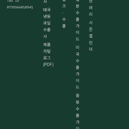
Tax ID
브
사
크
본
0735566010541
러
태국
·
수
리
냉동
수
출
시
과일
출
가
즌
수출
이
캘
사
드
린
제품
미
더
카탈
국
로그
수
(PDF)
출
가
이
드
중
동
수
출
가
이