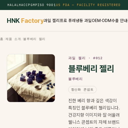
HALAL
HACCP
GMP
ISO 9001
US FDA — FACILITY REGISTERED
HNK
Factory
과일 젤리
프로 퓨레
냉동 과일
OEM·ODM
수출 안내
홈
/
제품 소개
/
블루베리 젤리
과일 젤리 · #012
블루베리 젤리
블루베리
항산화 콘셉트
진한 베리 향과 깊은 색감이
특징인 블루베리 젤리입니다.
건강지향 이미지와 잘 어울려
웰니스 콘셉트의 자체 브랜드