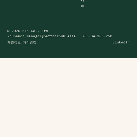
드
© 2026 HNK Co., Ltd.
khunanon_manager@partnerhub.asia
· +66-34-106-250
개인정보 처리방침
LinkedIn