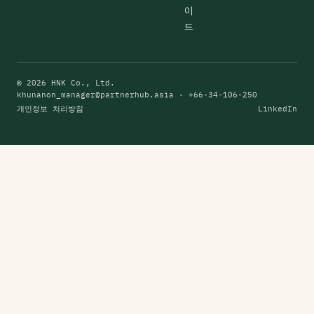
이
드
© 2026 HNK Co., Ltd.
khunanon_manager@partnerhub.asia
· +66-34-106-250
개인정보 처리방침
LinkedIn