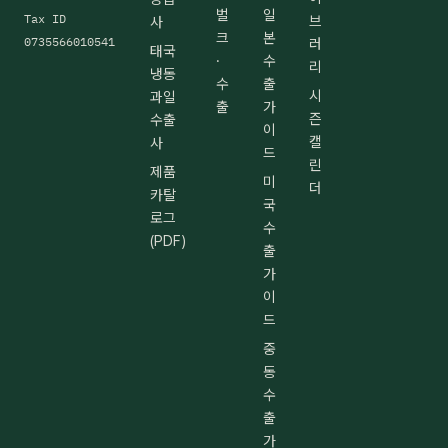
벌
일
Tax ID
브
사
크
본
0735566010541
러
태국
·
수
리
냉동
수
출
시
과일
출
가
즌
수출
이
캘
사
드
린
제품
미
더
카탈
국
로그
수
(PDF)
출
가
이
드
중
동
수
출
가