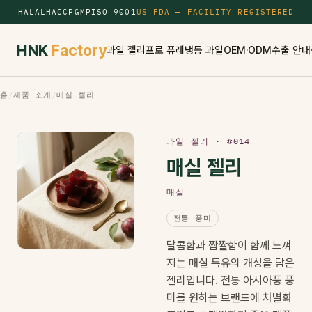
HALAL
HACCP
GMP
ISO 9001
US FDA — FACILITY REGISTERED
HNK
Factory
과일 젤리
프로 퓨레
냉동 과일
OEM·ODM
수출 안내
홈
/
제품 소개
/
매실 젤리
과일 젤리 · #014
매실 젤리
매실
전통 풍미
달콤함과 짭짤함이 함께 느껴
지는 매실 특유의 개성을 담은
젤리입니다. 전통 아시아풍 풍
미를 원하는 브랜드에 차별화