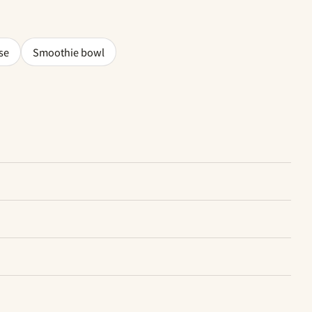
se
Smoothie bowl