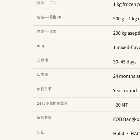
包装——主力
1 kg frozen 
包装——零售PB
500 g – 1 kg 
包装——散装
200 kg asept
MOQ
1 mixed-flavo
交货期
30–45 days
保质期
24 months at
收获季节
Year-round
20尺冷藏柜装载量
~20 MT
贸易条款
FOB Bangko
认证
Halal · HA