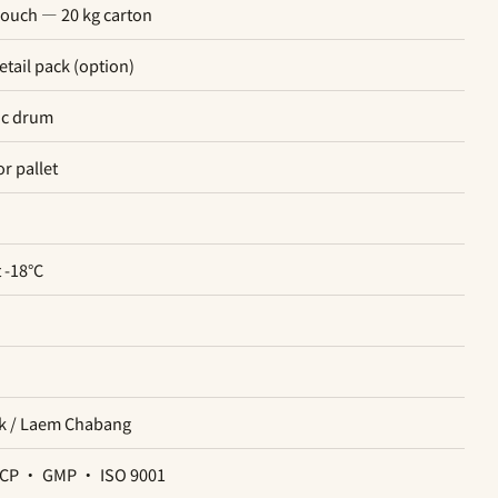
pouch — 20 kg carton
retail pack (option)
ic drum
r pallet
 -18°C
k / Laem Chabang
CCP · GMP · ISO 9001