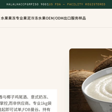
HALAL
HACCP
GMP
ISO 9001
US FDA — FACILITY REGISTERED
水果果冻
专业果泥
冷冻水果
OEM/ODM
出口服务
样品
香与椰子鸡尾酒、意式奶冻、
控,而非供应商。专业1kg袋
个托盘起即可试单,FOB曼谷。持有