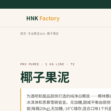
HNK
Factory
首页
/
专业果泥1KG
/
椰子果泥
PRO PUREE · 1 KG LINE · T2
椰子果泥
为酒吧和甜品厨房打造的纯净白椰底——椰林飘
冰淇淋和思慕雪碗皆宜。无加糖,甜咸平衡由厨房掌
装(每箱20kg),无加糖,-18°C储存;混合口味1